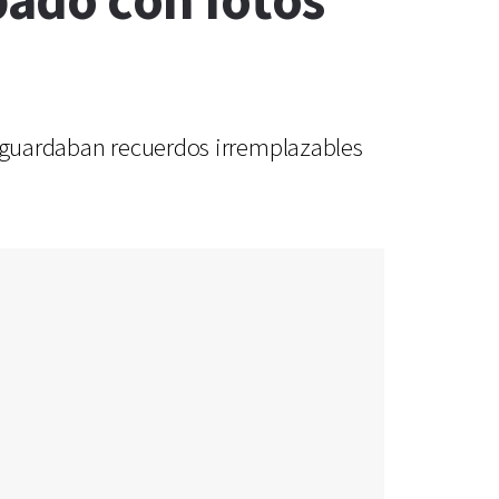
bado con fotos
e guardaban recuerdos irremplazables