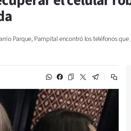
cuperar el celular ro
ida
 Barrio Parque, Pampital encontró los teléfonos qu