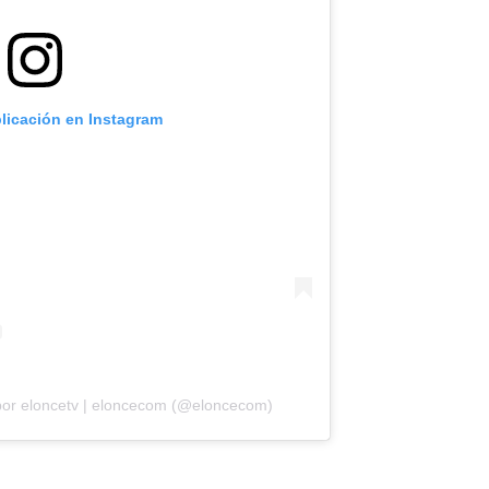
blicación en Instagram
por eloncetv | eloncecom (@eloncecom)