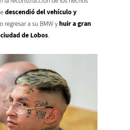
n la reconstrucción de los hechos
te
descendió del vehículo y
go regresar a su BMW y
huir a gran
a ciudad de Lobos
.