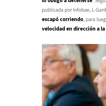
lo obligó a detenerse
. Segú
publicada por Infobae, L-Gan
escapó corriendo
, para lue
velocidad en dirección a l