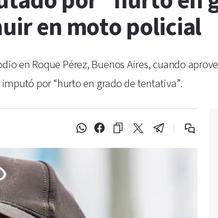
utado por “hurto en 
huir en moto policial
sodio en Roque Pérez, Buenos Aires, cuando aprove
o imputó por “hurto en grado de tentativa”.