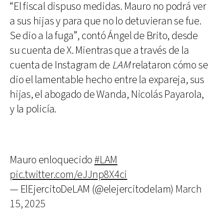
“El fiscal dispuso medidas. Mauro no podrá ver
a sus hijas y para que no lo detuvieran se fue.
Se dio a la fuga”, contó Ángel de Brito, desde
su cuenta de X. Mientras que a través de la
cuenta de Instagram de
LAM
relataron cómo se
dio el lamentable hecho entre la expareja, sus
hijas, el abogado de Wanda, Nicolás Payarola,
y la policía.
Mauro enloquecido
#LAM
pic.twitter.com/eJJnp8X4ci
— ElEjercitoDeLAM (@elejercitodelam)
March
15, 2025