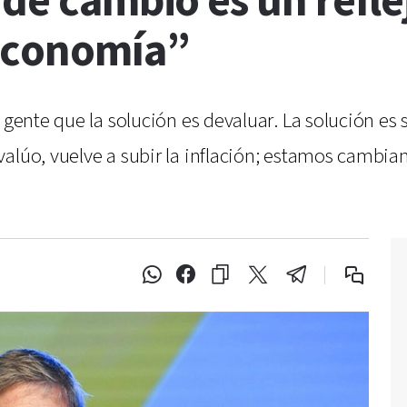
 de cambio es un refle
 economía”
a gente que la solución es devaluar. La solución es
valúo, vuelve a subir la inflación; estamos cambia