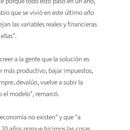
te porque todo esto pasó en un año,
mbio que se vivió en este último año
ejan las variables reales y financieras
ellas".
creer a la gente que la solución es
ser más productivo, bajar impuestos,
mpre, devalúo, vuelve a subir la
o el modelo", remarcó.
 economía no existen" y que "a
 120 años porque hicimos las cosas