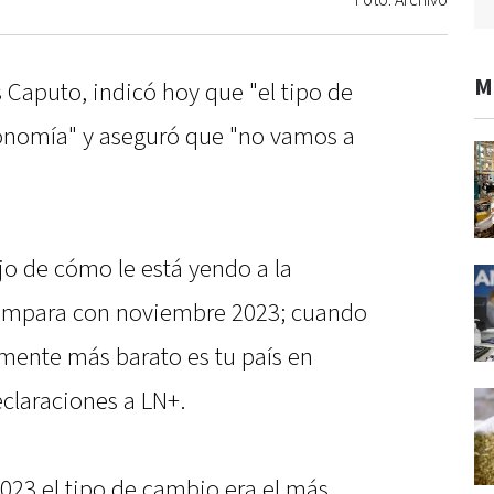
Foto: Archivo
M
 Caputo, indicó hoy que "el tipo de
conomía" y aseguró que "no vamos a
ejo de cómo le está yendo a la
ompara con noviembre 2023; cuando
mente más barato es tu país en
claraciones a LN+.
23 el tipo de cambio era el más