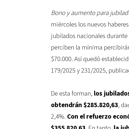
Bono y aumento para jubilad
miércoles los nuevos habere
jubilados nacionales durante 
perciben la mínima percibir
$70.000. Así quedó estableci
179/2025 y 231/2025, publicada
De esta forman,
los jubilad
obtendrán $285.820,63
, da
2,4%.
Con el refuerzo econó
$355.820,63
. En tanto,
la ju