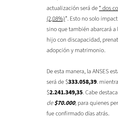
actualización será de
“ dos c
(2,08%)
”. Esto no solo impact
sino que también abarcará a l
hijo con discapacidad, prena
adopción y matrimonio.
De esta manera, la ANSES est
será de $
333.058,39
. mientr
$
2.241.349,35
. Cabe destaca
de
$70.000
, para quienes per
fue confirmado días atrás.