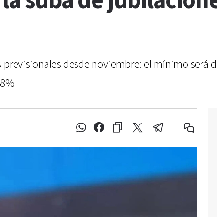
 la suba de jubilacion
s previsionales desde noviembre: el mínimo será 
,08%