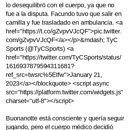
lo desequilibró con el cuerpo, ya que no
fue a la disputa. Facundo tuvo que salir en
camilla y fue trasladado en ambulancia. <a
href="https://t.co/gZvpvVJcQF">pic.twitter.
com/gZvpvVJcQF</a></p>&mdash; TyC
Sports (@TyCSports) <a
href="https://twitter.com/TyCSports/status/
1616937879594311681?
ref_src=twsrc%5Etfw">January 21,
2023</a></blockquote> <script async
src="https://platform.twitter.com/widgets.js"
charset="utf-8"></script>
Buonanotte está consciente y quería seguir
jugando, pero el cuerpo médico decidió