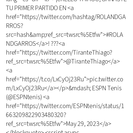
TU PRIMER PARTIDO EN <a
href="https://twitter.com/hashtag/ROLANDGA
RROS?
src=hash&amp;ref_src=twsrc%5Etfw">#ROLA
NDGARROS</a>! ???<a
href="https://twitter.com/TiranteThiago?
ref_src=twsrc%5Etfw">@TiranteThiago</a>
<a
href="https://t.co/LxCyOj23Ru">pic.twitter.co
m/LxCyOj23Ru</a></p>&mdash; ESPN Tenis
(@ESPNtenis) <a
href="https://twitter.com/ESPNtenis/status/1
663209822903480320?
ref_src=twsrc%5Etfw">May 29, 2023</a>
</blockquote> <script async