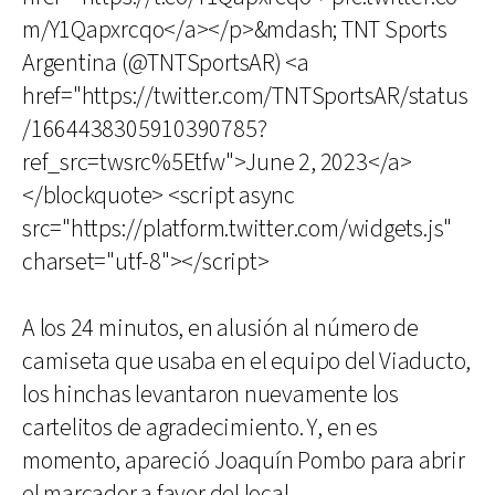
m/Y1Qapxrcqo</a></p>&mdash; TNT Sports
Argentina (@TNTSportsAR) <a
href="https://twitter.com/TNTSportsAR/status
/1664438305910390785?
ref_src=twsrc%5Etfw">June 2, 2023</a>
</blockquote> <script async
src="https://platform.twitter.com/widgets.js"
charset="utf-8"></script>
A los 24 minutos, en alusión al número de
camiseta que usaba en el equipo del Viaducto,
los hinchas levantaron nuevamente los
cartelitos de agradecimiento. Y, en es
momento, apareció Joaquín Pombo para abrir
el marcador a favor del local.