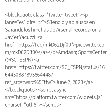
<blockquote class="twitter-tweet"><p
lang="es" dir="ltr">Silencio y aplausos en
Sarandí: los hinchas de Arsenal recordaron a
Javier Yacuzzi. <a
href="https://t.co/mkD62Djf00">pic.twitter.co
m/mkD62Djf00</a></p>&mdash; SportsCenter
(@SC_ESPN) <a
href="https://twitter.com/SC_ESPN/status/16
64430887893864448?
ref_src=twsrc%5Etfw">June 2, 2023</a>
</blockquote> <script async
src="https://platform.twitter.com/widgets.js"
charset="utf-8"></script>