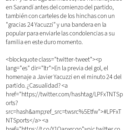
en Sarandí antes del comienzo del partido,
también con carteles de los hinchas con un
"gracias 24 Yacuzzi" y una bandera en la
popular para enviarle las condolencias a su
familia en este duro momento.
<blockquote class="twitter-tweet"><p
lang="es" dir="ltr">En la previa del gol, el
homenaje a Javier Yacuzzi en el minuto 24 del
partido. ¿Casualidad? <a
href="https://twitter.com/hashtag/LPFxTNTSp
orts?
src=hash&amp;ref_src=twsrc%5Etfw">#LPFxT
NTSports</a> <a
href="https://t.co/Y1Qapxrcqo">pic.twitter.co