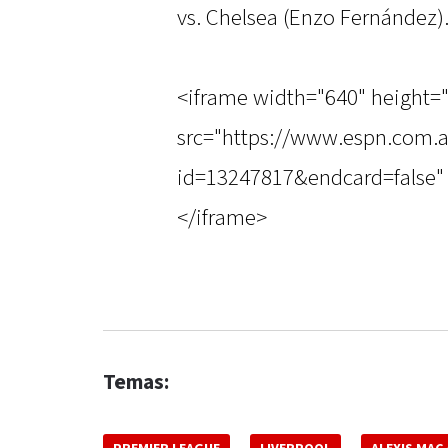
vs. Chelsea (Enzo Fernández)
<iframe width="640" height=
src="https://www.espn.com.a
id=13247817&endcard=false" 
</iframe>
Temas: