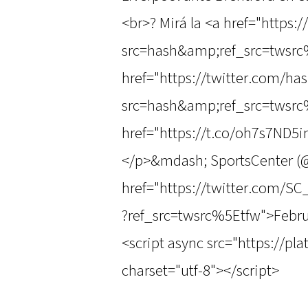
<br>? Mirá la <a href="https:
src=hash&amp;ref_src=twsrc
href="https://twitter.com/ha
src=hash&amp;ref_src=twsrc
href="https://t.co/oh7s7ND5
</p>&mdash; SportsCenter 
href="https://twitter.com/
?ref_src=twsrc%5Etfw">Febru
<script async src="https://pl
charset="utf-8"></script>