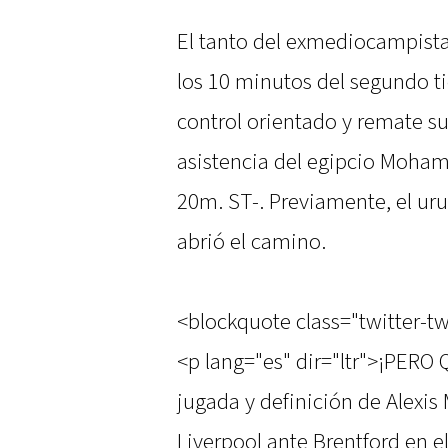
El tanto del exmediocampista
los 10 minutos del segundo 
control orientado y remate su
asistencia del egipcio Mohame
20m. ST-. Previamente, el u
abrió el camino.
<blockquote class="twitter-
<p lang="es" dir="ltr">¡PE
jugada y definición de Alexis 
Liverpool ante Brentford en 