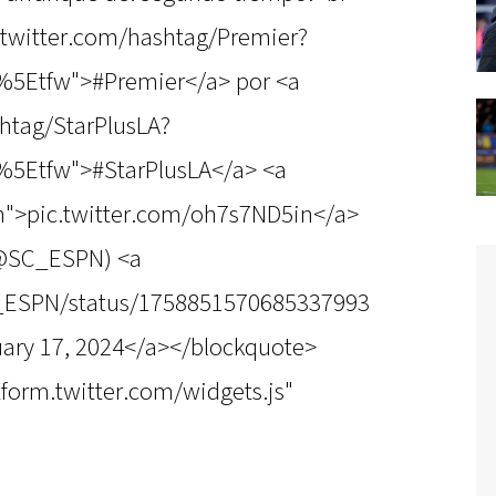
//twitter.com/hashtag/Premier?
%5Etfw">#Premier</a> por <a
shtag/StarPlusLA?
%5Etfw">#StarPlusLA</a> <a
in">pic.twitter.com/oh7s7ND5in</a>
(@SC_ESPN) <a
SC_ESPN/status/1758851570685337993
ary 17, 2024</a></blockquote>
atform.twitter.com/widgets.js"