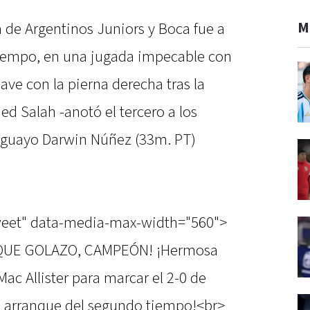
M
 de Argentinos Juniors y Boca fue a
tiempo, en una jugada impecable con
ave con la pierna derecha tras la
d Salah -anotó el tercero a los
ruguayo Darwin Núñez (33m. PT)
tweet" data-media-max-width="560">
RO QUE GOLAZO, CAMPEÓN! ¡Hermosa
Mac Allister para marcar el 2-0 de
el arranque del segundo tiempo!<br>