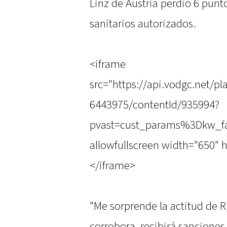
Linz de Austria perdió 6 punt
sanitarios autorizados.
<iframe
src="https://api.vodgc.net/
6443975/contentId/935994?
pvast=cust_params%3Dkw_fa
allowfullscreen width="650" h
</iframe>
"Me sorprende la actitud de R
corrobora, recibirá sancione