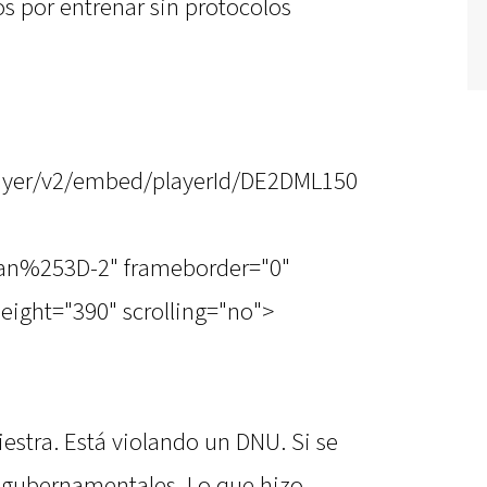
os por entrenar sin protocolos
player/v2/embed/playerId/DE2DML150
n%253D-2" frameborder="0"
eight="390" scrolling="no">
iestra. Está violando un DNU. Si se
s gubernamentales. Lo que hizo