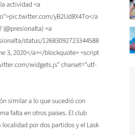
la actividad <a
To">pic.twitter.com/yB2Ud8X4To</a
? (@presionalta) <a
esionalta/status/12683092723344588
e 3, 2020</a></blockquote> <script
witter.com/widgets.js" charset="utf-
ón similar a lo que sucedió con
a falta en otros países. El club
 localidad por dos partidos y el Lask