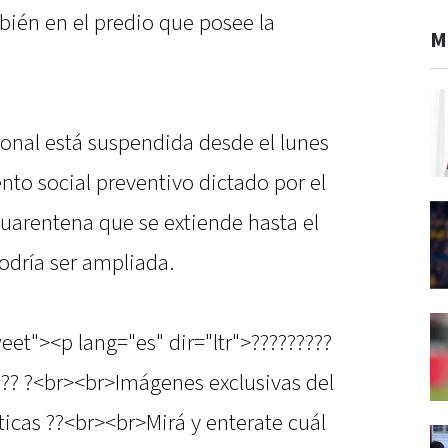
mbién en el predio que posee la
M
sional está suspendida desde el lunes
ento social preventivo dictado por el
uarentena que se extiende hasta el
odría ser ampliada.
eet"><p lang="es" dir="ltr">?????????
???? ?<br><br>Imágenes exclusivas del
ticas ??<br><br>Mirá y enterate cuál