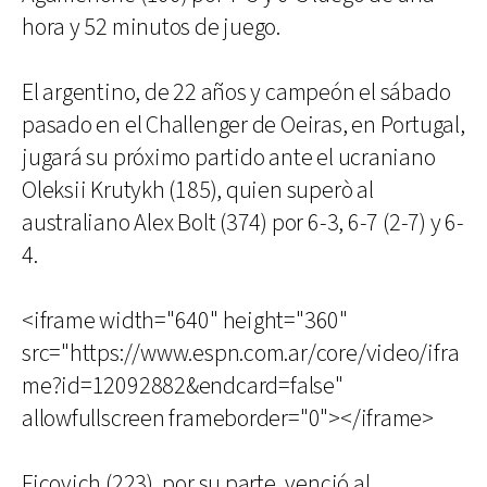
hora y 52 minutos de juego.
El argentino, de 22 años y campeón el sábado
pasado en el Challenger de Oeiras, en Portugal,
jugará su próximo partido ante el ucraniano
Oleksii Krutykh (185), quien superò al
australiano Alex Bolt (374) por 6-3, 6-7 (2-7) y 6-
4.
<iframe width="640" height="360"
src="https://www.espn.com.ar/core/video/ifra
me?id=12092882&endcard=false"
allowfullscreen frameborder="0"></iframe>
Ficovich (223), por su parte, venció al