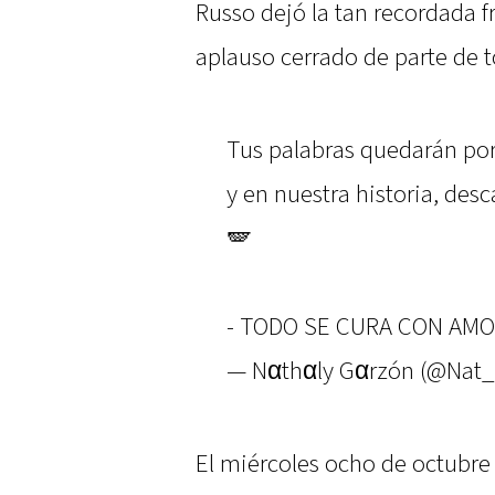
Russo dejó la tan recordada f
aplauso cerrado de parte de t
Tus palabras quedarán po
y en nuestra historia, des
🪽
- TODO SE CURA CON AM
— Nαthαly Gαrzón (@Nat
El miércoles ocho de octubr