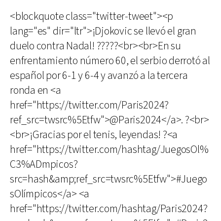
<blockquote class="twitter-tweet"><p
lang="es" dir="ltr">¡Djokovic se llevó el gran
duelo contra Nadal! ?????<br><br>En su
enfrentamiento número 60, el serbio derrotó al
español por 6-1 y 6-4 y avanzó a la tercera
ronda en <a
href="https://twitter.com/Paris2024?
ref_src=twsrc%5Etfw">@Paris2024</a>. ?<br>
<br>¡Gracias por el tenis, leyendas! ?<a
href="https://twitter.com/hashtag/JuegosOl%
C3%ADmpicos?
src=hash&amp;ref_src=twsrc%5Etfw">#Juego
sOlímpicos</a> <a
href="https://twitter.com/hashtag/Paris2024?