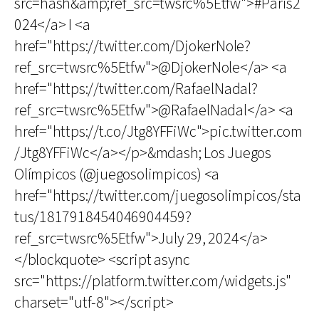
src=hash&amp;ref_src=twsrc%5Etfw">#Paris2
024</a> I <a
href="https://twitter.com/DjokerNole?
ref_src=twsrc%5Etfw">@DjokerNole</a> <a
href="https://twitter.com/RafaelNadal?
ref_src=twsrc%5Etfw">@RafaelNadal</a> <a
href="https://t.co/Jtg8YFFiWc">pic.twitter.com
/Jtg8YFFiWc</a></p>&mdash; Los Juegos
Olímpicos (@juegosolimpicos) <a
href="https://twitter.com/juegosolimpicos/sta
tus/1817918454046904459?
ref_src=twsrc%5Etfw">July 29, 2024</a>
</blockquote> <script async
src="https://platform.twitter.com/widgets.js"
charset="utf-8"></script>