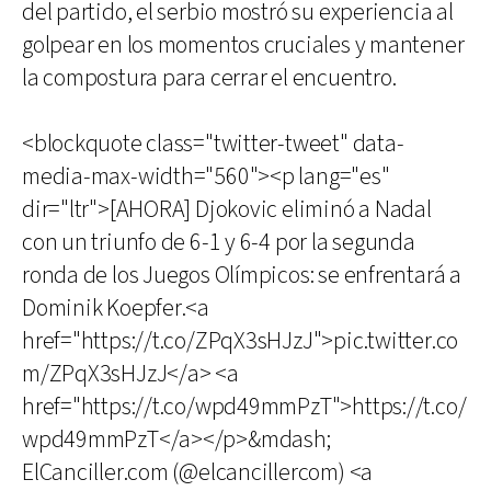
del partido, el serbio mostró su experiencia al
golpear en los momentos cruciales y mantener
la compostura para cerrar el encuentro.
<blockquote class="twitter-tweet" data-
media-max-width="560"><p lang="es"
dir="ltr">[AHORA] Djokovic eliminó a Nadal
con un triunfo de 6-1 y 6-4 por la segunda
ronda de los Juegos Olímpicos: se enfrentará a
Dominik Koepfer.<a
href="https://t.co/ZPqX3sHJzJ">pic.twitter.co
m/ZPqX3sHJzJ</a> <a
href="https://t.co/wpd49mmPzT">https://t.co/
wpd49mmPzT</a></p>&mdash;
ElCanciller.com (@elcancillercom) <a