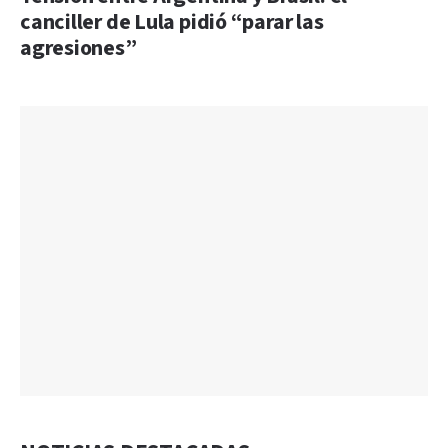
canciller de Lula pidió “parar las
agresiones”