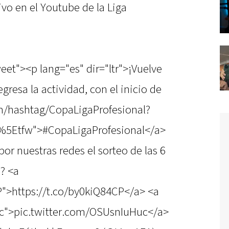
ivo en el Youtube de la Liga
eet"><p lang="es" dir="ltr">¡Vuelve
egresa la actividad, con el inicio de
com/hashtag/CopaLigaProfesional?
%5Etfw">#CopaLigaProfesional</a>
or nuestras redes el sorteo de las 6
? <a
P">https://t.co/by0kiQ84CP</a> <a
uc">pic.twitter.com/OSUsnIuHuc</a>