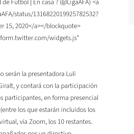
 de Fútbol | En casa ? (@LigaAFA) <a
igaAFA/status/1316822019925782532?
r 15, 2020</a></blockquote>
atform.twitter.com/widgets.js"
o serán la presentadora Luli
Giralt, y contará con la participación
s participantes, en forma presencial
(entre los que estarán incluidos los
irtual, vía Zoom, los 10 restantes.
ompañados por un directivo,