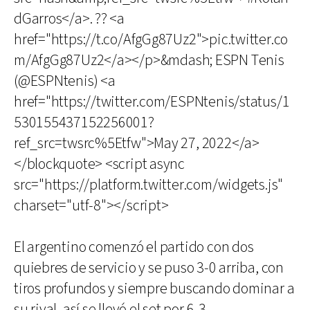
dGarros</a>. ?? <a
href="https://t.co/AfgGg87Uz2">pic.twitter.co
m/AfgGg87Uz2</a></p>&mdash; ESPN Tenis
(@ESPNtenis) <a
href="https://twitter.com/ESPNtenis/status/1
530155437152256001?
ref_src=twsrc%5Etfw">May 27, 2022</a>
</blockquote> <script async
src="https://platform.twitter.com/widgets.js"
charset="utf-8"></script>
El argentino comenzó el partido con dos
quiebres de servicio y se puso 3-0 arriba, con
tiros profundos y siempre buscando dominar a
su rival, así se llevó el set por 6-3.