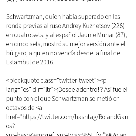
Schwartzman, quien había superado en las
ronda previas al ruso Andrey Kuznetsov (228)
en cuatro sets, y al español Jaume Munar (87),
en cinco sets, mostró su mejor versión ante el
búlgaro, a quien no vencía desde la final de
Estambul de 2016.
<blockquote class="twitter-tweet"><p
lang="es" dir="ltr">¡Desde adentro! ? Así fue el
punto con el que Schwartzman se metió en
octavos de <a
href="https://twitter.com/hashtag/RolandGarr
os?
src=hash&amp;ref_src=twsrc%5Etfw">#Rolan