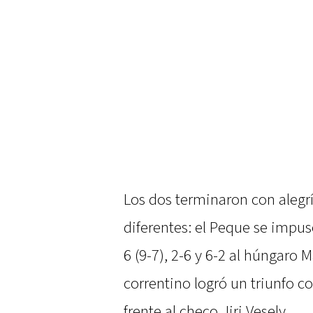
Los dos terminaron con alegrí
diferentes: el Peque se impuso
6 (9-7), 2-6 y 6-2 al húngaro 
correntino logró un triunfo co
frente al checo Jiri Vesely.