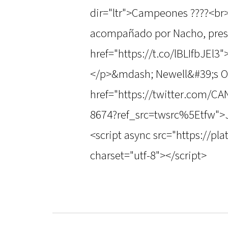
dir="ltr">Campeones ????<br>
acompañado por Nacho, prese
href="https://t.co/lBLIfbJEl3
</p>&mdash; Newell&#39;s O
href="https://twitter.com/C
8674?ref_src=twsrc%5Etfw">
<script async src="https://pl
charset="utf-8"></script>