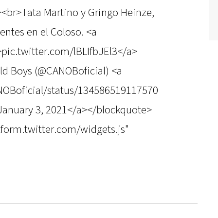
<br>Tata Martino y Gringo Heinze,
ntes en el Coloso. <a
">pic.twitter.com/lBLIfbJEl3</a>
ld Boys (@CANOBoficial) <a
ANOBoficial/status/134586519117570
January 3, 2021</a></blockquote>
atform.twitter.com/widgets.js"