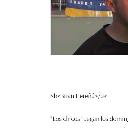
<b>Brian Hereñú</b>
"Los chicos juegan los doming