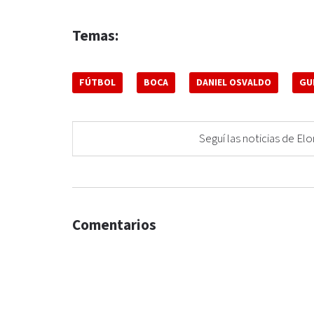
Temas:
FÚTBOL
BOCA
DANIEL OSVALDO
GU
Seguí las noticias de 
Comentarios