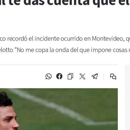
l te das cuenta que el
 Loco recordó el incidente ocurrido en Montevideo,
elotto "No me copa la onda del que impone cosas m