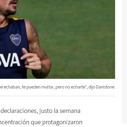
me echaban, te pueden multar, pero no echarte", dijo Danistone.
 declaraciones, justo la semana
concentración que protagonizaron