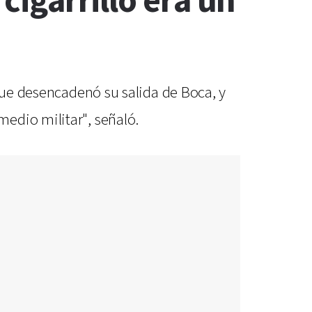
 cigarrillo era un
 que desencadenó su salida de Boca, y
edio militar", señaló.