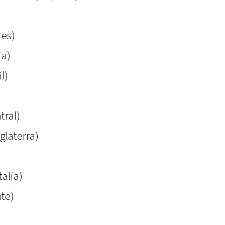
tes)
ia)
l)
tral)
glaterra)
alia)
te)