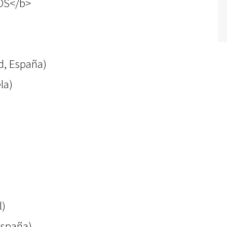
OS</b>
d, España)
la)
l)
España)