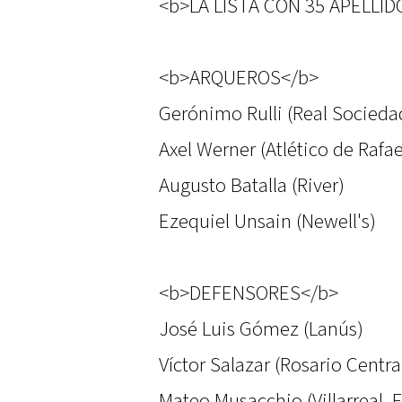
<b>LA LISTA CON 35 APELLID
<b>ARQUEROS</b>
Gerónimo Rulli (Real Socieda
Axel Werner (Atlético de Rafae
Augusto Batalla (River)
Ezequiel Unsain (Newell's)
<b>DEFENSORES</b>
José Luis Gómez (Lanús)
Víctor Salazar (Rosario Centra
Mateo Musacchio (Villarreal, 