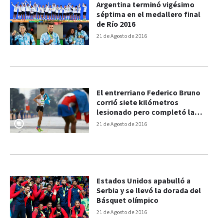
Argentina terminó vigésimo
séptima en el medallero final
de Río 2016
21 de Agosto de 2016
El entrerriano Federico Bruno
corrió siete kilómetros
lesionado pero completó la
Maratón de Río
21 de Agosto de 2016
Estados Unidos apabulló a
Serbia y se llevó la dorada del
Básquet olímpico
21 de Agosto de 2016