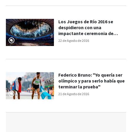
Los Juegos de Río 2016 se
despidieron con una
impactante ceremonia de
clausura
22 de Agosto de 2016
Federico Bruno: "Yo quería ser
olímpico y para serlo había que
terminar la prueba"
21 de Agosto de 2016