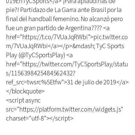
019EnTyCSports</a> ¡Para aplaudirlas de
pie?! Partidazo de La Garra ante Brasil por la
final del handball femenino. No alcanzó pero
fue un gran partido de Argentina???? <a
href="https://t.co/7VUaJqRWbi">pic.twitter.co
m/7VUaJqRWbi</a></p>&mdash; TyC Sports
Play (@TyCSportsPlay) <a
href="https://twitter.com/TyCSportsPlay/statu
s/1156398425484562432?
ref_src=twsrc%5Etfw">31 de julio de 2019</a>
</blockquote>
<script async
src="https://platform.twitter.com/widgets.js"
charset="utf-8"></script>