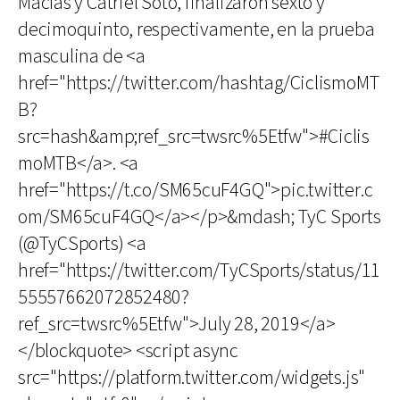
Macías y Catriel Soto, finalizaron sexto y
decimoquinto, respectivamente, en la prueba
masculina de <a
href="https://twitter.com/hashtag/CiclismoMT
B?
src=hash&amp;ref_src=twsrc%5Etfw">#Ciclis
moMTB</a>. <a
href="https://t.co/SM65cuF4GQ">pic.twitter.c
om/SM65cuF4GQ</a></p>&mdash; TyC Sports
(@TyCSports) <a
href="https://twitter.com/TyCSports/status/11
55557662072852480?
ref_src=twsrc%5Etfw">July 28, 2019</a>
</blockquote> <script async
src="https://platform.twitter.com/widgets.js"