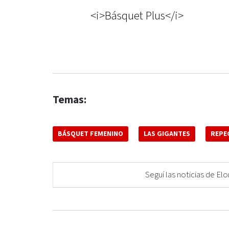
<i>Básquet Plus</i>
Temas:
BÁSQUET FEMENINO
LAS GIGANTES
REPE
Seguí las noticias de 