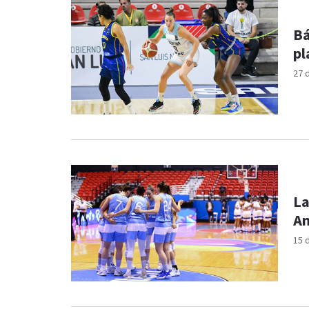
Bá
pl
27 
La
Am
15 