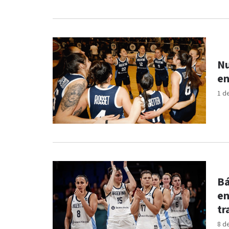
Nu
en
1 d
Bá
en
tr
8 d