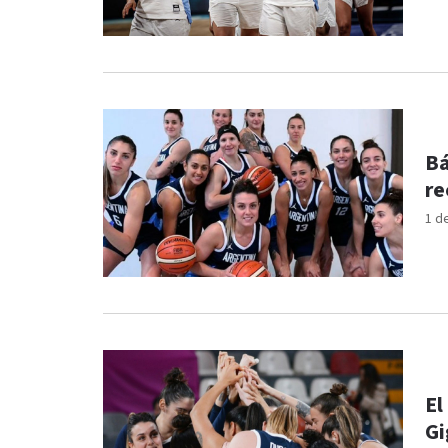
Bá
re
1 d
El
Gi