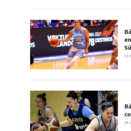
Bá
en
Sú
11 
Bá
co
25 