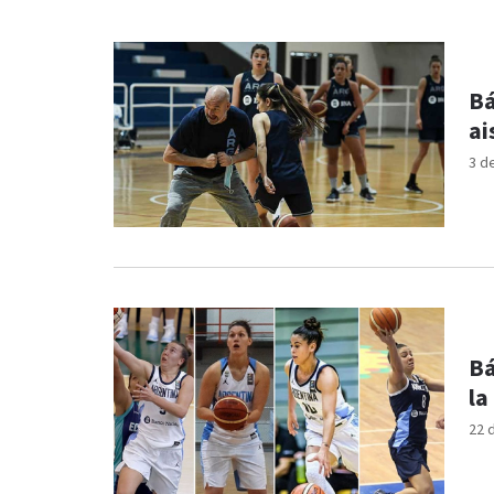
Bá
ai
3 d
Bá
la
22 