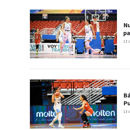
Nu
pa
13 
Bá
Pu
13 