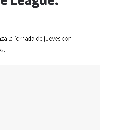
e League:
nza la jornada de jueves con
s.