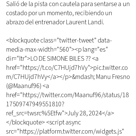
Salió de la pista con cautela para sentarse a un
costado por un momento, recibiendo un
abrazo del entrenador Laurent Landi.
<blockquote class="twitter-tweet" data-
media-max-width="560"><p lang="es"
dir="ltr">LO DE SIMONE BILES ?? <a
href="https://t.co/C7HUjd7hVy">pic.twitter.co
m/C7HUjd7hVy</a></p>&mdash; Manu Fresno
(@Maanuf96) <a
href="https://twitter.com/Maanuf96/status/18
17509747949551810?
ref_src=twsrc%5Etfw">July 28, 2024</a>
</blockquote> <script async
src="https://platform.twitter.com/widgets.js"