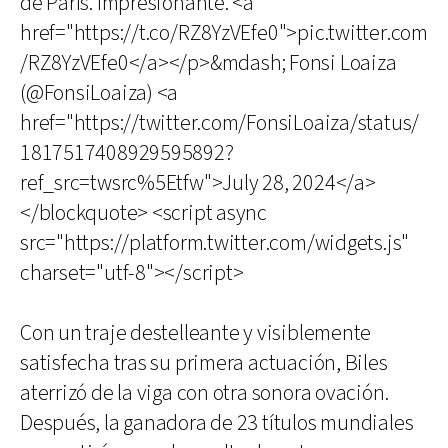
de París. Impresionante. <a
href="https://t.co/RZ8YzVEfe0">pic.twitter.com
/RZ8YzVEfe0</a></p>&mdash; Fonsi Loaiza
(@FonsiLoaiza) <a
href="https://twitter.com/FonsiLoaiza/status/
1817517408929595892?
ref_src=twsrc%5Etfw">July 28, 2024</a>
</blockquote> <script async
src="https://platform.twitter.com/widgets.js"
charset="utf-8"></script>
Con un traje destelleante y visiblemente
satisfecha tras su primera actuación, Biles
aterrizó de la viga con otra sonora ovación.
Después, la ganadora de 23 títulos mundiales