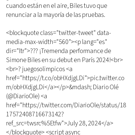
cuando están en el aire, Biles tuvo que
renunciar a la mayoría de las pruebas.
<blockquote class="twitter-tweet" data-
media-max-width="560"><p lang="es"
dir="ltr">??? ¡Tremenda performance de
Simone Biles en su debut en París 2024!<br>
<br>? juegosolimpicos <a
href="https://t.co/obHXdjgLDi">pic.twitter.co
m/obHXdjgLDi</a></p>&mdash; Diario Olé
(@DiarioOle) <a
href="https://twitter.com/DiarioOle/status/18
17572408716673142?
ref_src=twsrc%5Etfw">July 28, 2024</a>
</blockquote> <script async