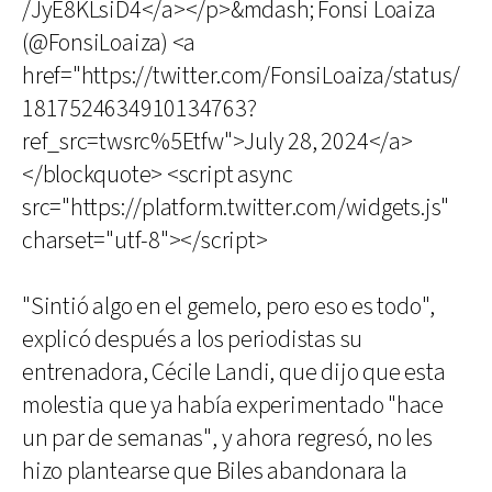
/JyE8KLsiD4</a></p>&mdash; Fonsi Loaiza
(@FonsiLoaiza) <a
href="https://twitter.com/FonsiLoaiza/status/
1817524634910134763?
ref_src=twsrc%5Etfw">July 28, 2024</a>
</blockquote> <script async
src="https://platform.twitter.com/widgets.js"
charset="utf-8"></script>
"Sintió algo en el gemelo, pero eso es todo",
explicó después a los periodistas su
entrenadora, Cécile Landi, que dijo que esta
molestia que ya había experimentado "hace
un par de semanas", y ahora regresó, no les
hizo plantearse que Biles abandonara la