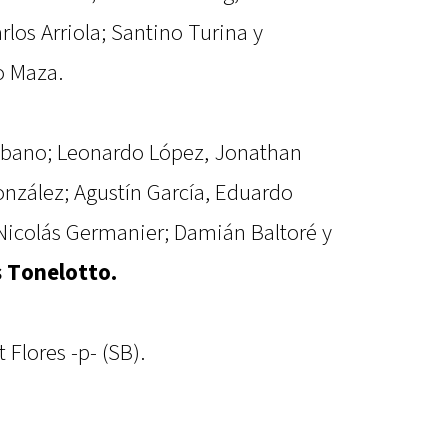
rlos Arriola; Santino Turina y
o Maza.
lbano; Leonardo López, Jonathan
onzález; Agustín García, Eduardo
Nicolás Germanier; Damián Baltoré y
s Tonelotto.
t Flores -p- (SB).