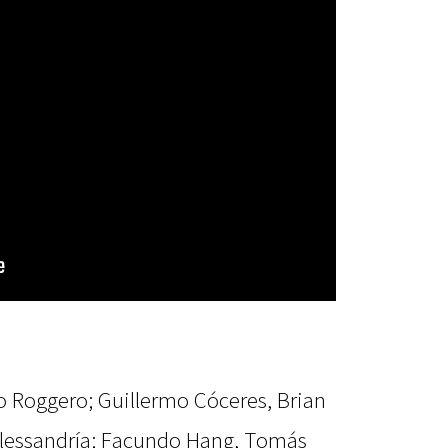
 Roggero; Guillermo Cóceres, Brian
 Alessandría; Facundo Hang, Tomás