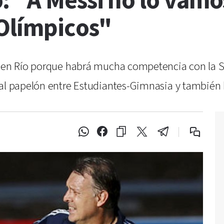
: "A Messi no lo vamo
 Olímpicos"
á en Río porque habrá mucha competencia con la S
a al papelón entre Estudiantes-Gimnasia y tambié