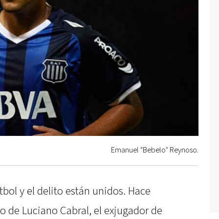
Emanuel "Bebelo" Reynoso.
tbol y el delito están unidos. Hace
 de Luciano Cabral, el exjugador de