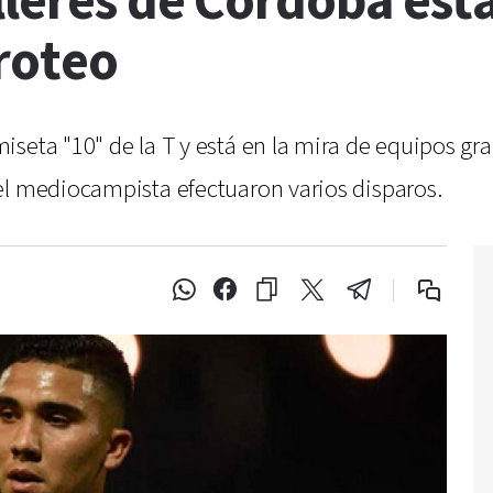
lleres de Córdoba est
roteo
seta "10" de la T y está en la mira de equipos gr
el mediocampista efectuaron varios disparos.