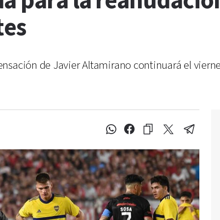
a para la reanudación
tes
sación de Javier Altamirano continuará el viernes 