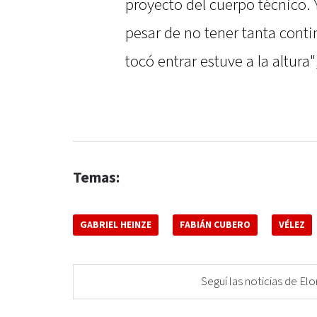
proyecto del cuerpo técnico. Y
pesar de no tener tanta cont
tocó entrar estuve a la altura"
Temas:
GABRIEL HEINZE
FABIÁN CUBERO
VÉLEZ
Seguí las noticias de 