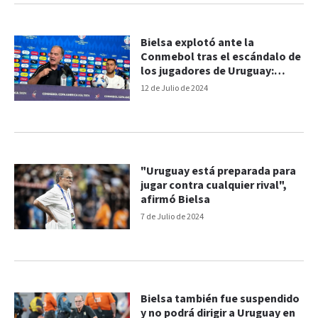
Bielsa explotó ante la
Conmebol tras el escándalo de
los jugadores de Uruguay:
video
12 de Julio de 2024
"Uruguay está preparada para
jugar contra cualquier rival",
afirmó Bielsa
7 de Julio de 2024
Bielsa también fue suspendido
y no podrá dirigir a Uruguay en