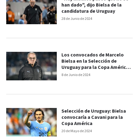
han dado", dijo Bielsa de la
candidatura de Uruguay
28 de Junio de 2024
Los convocados de Marcelo
Bielsa en la Selección de
Uruguay para la Copa América
2024
8 de Junio de 2024
Selección de Uruguay: Bielsa
convocaría a Cavani para la
Copa América
20 de Mayo de 2024