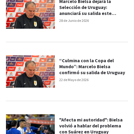
Marcelo Bielsa dejará la
Selección de Uruguay:
anunciará su salida este
martes en conferencia de
28 de Junio de 2026
prensa
“Culmina con la Copa del
Mundo”: Marcelo Bielsa
confirmó su salida de Uruguay
22 de Mayo de 2026
"Afecta mi autoridad": Bielsa
volvió a hablar del problema
con Suárez en Uruguay