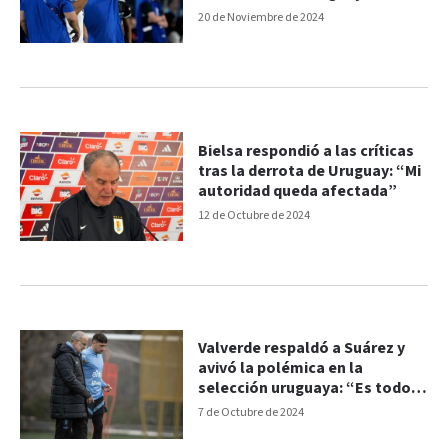
20 de Noviembre de 2024
Bielsa respondió a las críticas
tras la derrota de Uruguay: “Mi
autoridad queda afectada”
12 de Octubre de 2024
Valverde respaldó a Suárez y
avivó la polémica en la
selección uruguaya: “Es todo
verdad”
7 de Octubre de 2024