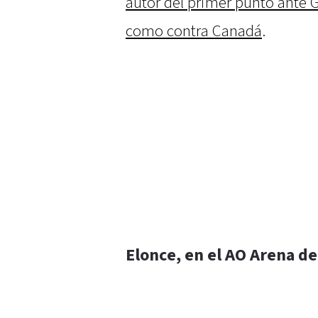
autor del primer punto ante 
como contra Canadá
.
Elonce, en el AO Arena d