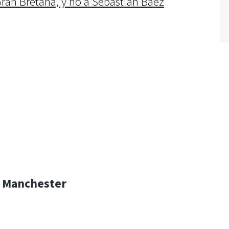
Gran Bretaña, y no a Sebastián Báez
e Manchester