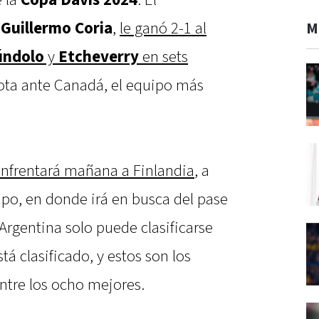
 la
Copa Davis 2024
. El
r
Guillermo Coria
,
le ganó 2-1 al
M
úndolo
y
Etcheverry
en sets
errota ante Canadá, el equipo más
nfrentará mañana a Finlandia
, a
grupo, en donde irá en busca del pase
 Argentina solo puede clasificarse
á clasificado, y estos son los
tre los ocho mejores.