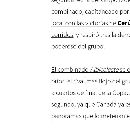
segunda fecha del Grupo D de
combinado, capitaneado po
local con las victorias de
Cer
corridos
, y respiró tras la d
poderoso del grupo.
El combinado
Albiceleste
se e
priori el rival más flojo del 
a cuartos de final de la Copa.
segundo, ya que Canadá ya est
panoramas que lo meterían en