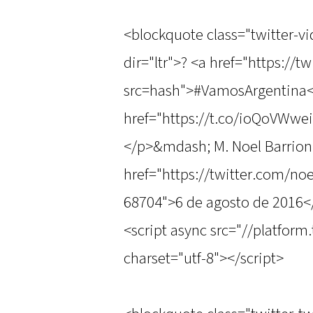
<blockquote class="twitter-v
dir="ltr">? <a href="https:/
src=hash">#VamosArgentina<
href="https://t.co/ioQoVWwe
</p>&mdash; M. Noel Barrio
href="https://twitter.com/n
68704">6 de agosto de 2016<
<script async src="//platform
charset="utf-8"></script>