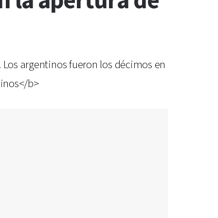
en la apertura de
. Los argentinos fueron los décimos en
tinos</b>