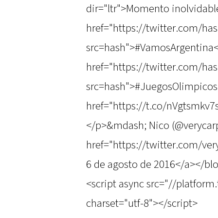
dir="ltr">Momento inolvidable
href="https://twitter.com/h
src=hash">#VamosArgentina</
href="https://twitter.com/h
src=hash">#JuegosOlimpicos
href="https://t.co/nVgtsmkv
</p>&mdash; Nico (@verycar
href="https://twitter.com/v
6 de agosto de 2016</a></bl
<script async src="//platform
charset="utf-8"></script>