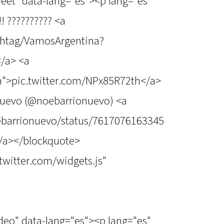
weet" data-lang="es"><p lang="es"
! ?????????? <a
ashtag/VamosArgentina?
/a> <a
th">pic.twitter.com/NPx85R72th</a>
nuevo (@noebarrionuevo) <a
oebarrionuevo/status/7617076163345
/a></blockquote>
.twitter.com/widgets.js"
ideo" data-lang="es"><p lang="es"