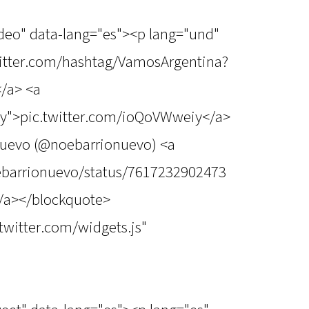
ideo" data-lang="es"><p lang="und"
/twitter.com/hashtag/VamosArgentina?
/a> <a
iy">pic.twitter.com/ioQoVWweiy</a>
nuevo (@noebarrionuevo) <a
oebarrionuevo/status/7617232902473
/a></blockquote>
.twitter.com/widgets.js"