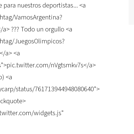
 para nuestros deportistas... <a
ashtag/VamosArgentina?
a> ??? Todo un orgullo <a
ashtag/JuegosOlimpicos?
</a> <a
7s">pic.twitter.com/nVgtsmkv7s</a>
p) <a
erycarp/status/761713944948080640">
ockquote>
.twitter.com/widgets.js"