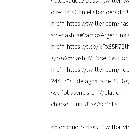
<blockquote class="twitter-t
dir="ltr">Con el abanderado!!!
href="https://twitter.com/h
src=hash">#VamosArgentina<
href="https://t.co/NPx85R72
</p>&mdash; M. Noel Barrio
href="https://twitter.com/n
24417">5 de agosto de 2016<
<script async src="//platform
charset="utf-8"></script>
<blockquote class="twitter-v