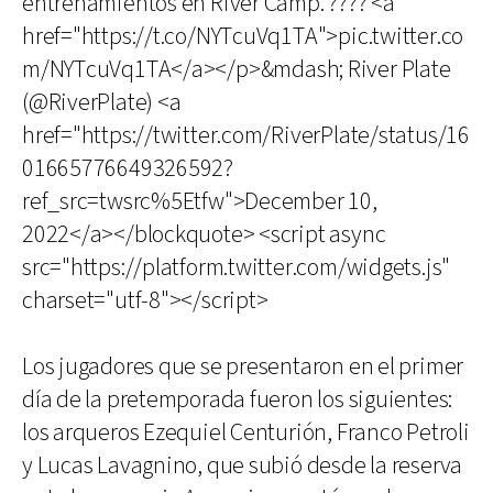
entrenamientos en River Camp. ???? <a
href="https://t.co/NYTcuVq1TA">pic.twitter.co
m/NYTcuVq1TA</a></p>&mdash; River Plate
(@RiverPlate) <a
href="https://twitter.com/RiverPlate/status/16
01665776649326592?
ref_src=twsrc%5Etfw">December 10,
2022</a></blockquote> <script async
src="https://platform.twitter.com/widgets.js"
charset="utf-8"></script>
Los jugadores que se presentaron en el primer
día de la pretemporada fueron los siguientes:
los arqueros Ezequiel Centurión, Franco Petroli
y Lucas Lavagnino, que subió desde la reserva