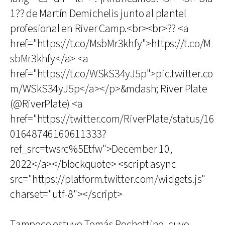
1?? de Martín Demichelis junto al plantel
profesional en River Camp.<br><br>?? <a
href="https://t.co/MsbMr3khfy">https://t.co/M
sbMr3khfy</a> <a
href="https://t.co/WSkS34yJ5p">pic.twitter.co
m/WSkS34yJ5p</a></p>&mdash; River Plate
(@RiverPlate) <a
href="https://twitter.com/RiverPlate/status/16
01648746160611333?
ref_src=twsrc%5Etfw">December 10,
2022</a></blockquote> <script async
src="https://platform.twitter.com/widgets.js"
charset="utf-8"></script>
Tampoco estuvo Tomás Pochettino, cuyo