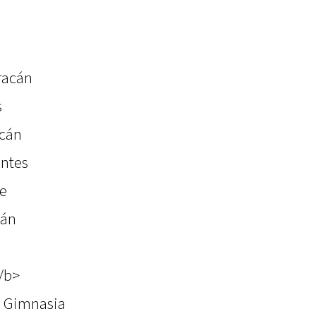
racán
s
acán
antes
se
cán
/b>
. Gimnasia