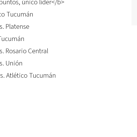
untos, único líder</b>
tico Tucumán
s. Platense
o Tucumán
. Rosario Central
s. Unión
vs. Atlético Tucumán