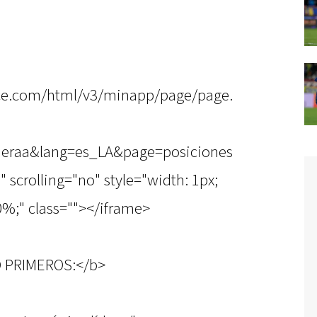
once.com/html/v3/minapp/page/page.
imeraa&lang=es_LA&page=posiciones
scrolling="no" style="width: 1px;
%;" class=""></iframe>
O PRIMEROS:</b>