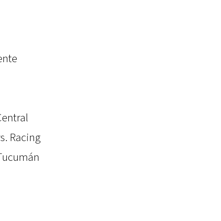
ente
Central
vs. Racing
o Tucumán