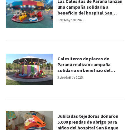
Las Calesitas de Paraná lanzan
una campaña solidaria a
beneficio del hospital San
Roque
5 de Mayo de 2025
Calesiteros de plazas de
Paraná realizan campaña
solidaria en beneficio del
voluntariado del hospital San
3 de Abril de 2025
Roque
Jubiladas tejedoras donaron
5.000 prendas de abrigo para
niños del hospital San Roque