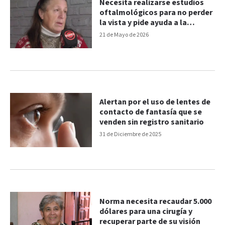
Necesita realizarse estudios
oftalmológicos para no perder
la vista y pide ayuda a la
comunidad
21 de Mayo de 2026
Alertan por el uso de lentes de
contacto de fantasía que se
venden sin registro sanitario
31 de Diciembre de 2025
Norma necesita recaudar 5.000
dólares para una cirugía y
recuperar parte de su visión