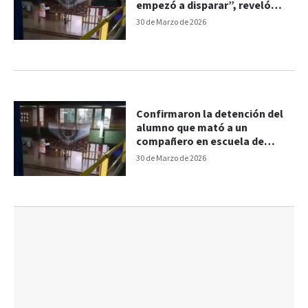
empezó a disparar”, reveló
testigo
30 de Marzo de 2026
Confirmaron la detención del
alumno que mató a un
compañero en escuela de
Santa Fe
30 de Marzo de 2026