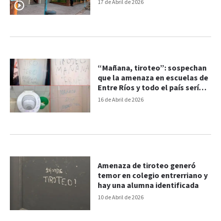
17 de Abril de 2026
“Mañana, tiroteo”: sospechan
que la amenaza en escuelas de
Entre Ríos y todo el país sería
reto viral
16 de Abril de 2026
Amenaza de tiroteo generó
temor en colegio entrerriano y
hay una alumna identificada
10 de Abril de 2026