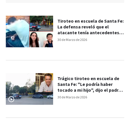
Tiroteo en escuela de Santa Fe:
La defensa reveló que el
atacante tenía antecedentes
de autolesiones
30 de Marzo de 2026
Trágico tiroteo en escuela de
Santa Fe: "Le podría haber
tocado a mi hijo", dijo el padre
de un alumno
30 de Marzo de 2026