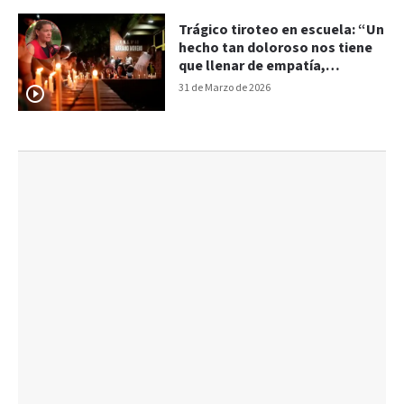
Trágico tiroteo en escuela: “Un
hecho tan doloroso nos tiene
que llenar de empatía,
responsabilidad y humildad”
31 de Marzo de 2026