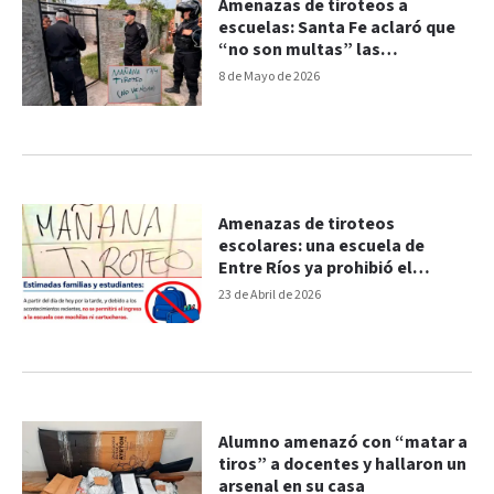
Amenazas de tiroteos a
escuelas: Santa Fe aclaró que
“no son multas” las
intimaciones millonarias por
8 de Mayo de 2026
costos de operativos
Amenazas de tiroteos
escolares: una escuela de
Entre Ríos ya prohibió el
ingreso de mochilas
23 de Abril de 2026
Alumno amenazó con “matar a
tiros” a docentes y hallaron un
arsenal en su casa