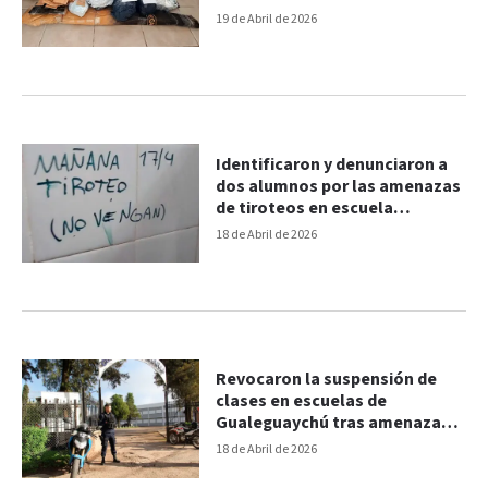
19 de Abril de 2026
Identificaron y denunciaron a
dos alumnos por las amenazas
de tiroteos en escuela
entrerriana
18 de Abril de 2026
Revocaron la suspensión de
clases en escuelas de
Gualeguaychú tras amenazas
de tiroteos
18 de Abril de 2026