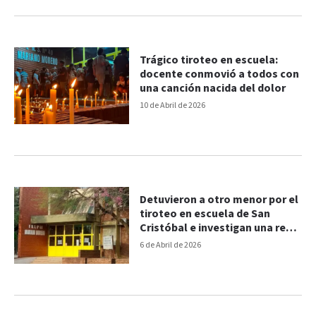
Trágico tiroteo en escuela:
docente conmovió a todos con
una canción nacida del dolor
10 de Abril de 2026
Detuvieron a otro menor por el
tiroteo en escuela de San
Cristóbal e investigan una red
internacional
6 de Abril de 2026