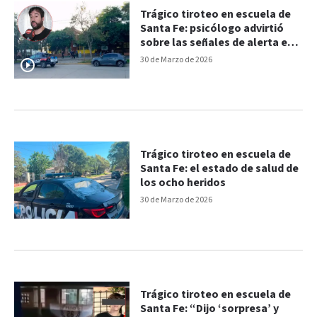
Trágico tiroteo en escuela de
Santa Fe: psicólogo advirtió
sobre las señales de alerta en
adolescentes
30 de Marzo de 2026
Trágico tiroteo en escuela de
Santa Fe: el estado de salud de
los ocho heridos
30 de Marzo de 2026
Trágico tiroteo en escuela de
Santa Fe: “Dijo ‘sorpresa’ y