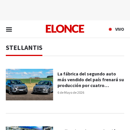
EN VIVO
VIVO
STELLANTIS
La fábrica del segundo auto
más vendido del país frenará su
producción por cuatro
semanas
6 de Mayo de 2026