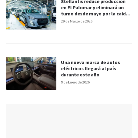
Stellantis reduce producción
en El Palomar y eliminará un
turno desde mayo por la caída
de exportaciones
29 de Marzo de 2026
Una nueva marca de autos
eléctricos llegará al país
durante este año
9 de Enero de 2026