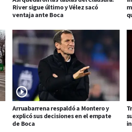
River sigue último y Vélez sacó
m
ventaja ante Boca
q
Arruabarrena respaldó a Montero y
T
explicó sus decisiones en el empate
s
de Boca
i