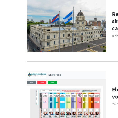
Re
si
ca
8 d
El
vo
24 