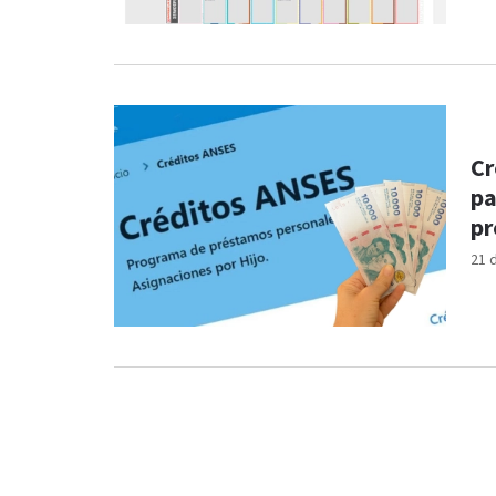
Cr
pa
p
21 