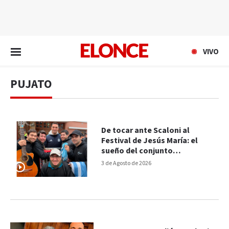
EN VIVO
VIVO
PUJATO
De tocar ante Scaloni al
Festival de Jesús María: el
sueño del conjunto
santafesino "Chama.me"
3 de Agosto de 2026