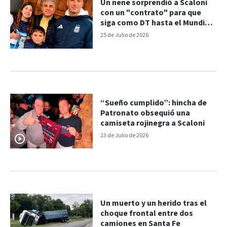
Un nene sorprendió a Scaloni
con un "contrato" para que
siga como DT hasta el Mundial
2030: la reacción del
25 de Julio de 2026
entrenador
“Sueño cumplido”: hincha de
Patronato obsequió una
camiseta rojinegra a Scaloni
23 de Julio de 2026
Un muerto y un herido tras el
choque frontal entre dos
camiones en Santa Fe