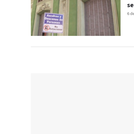
se
6 d