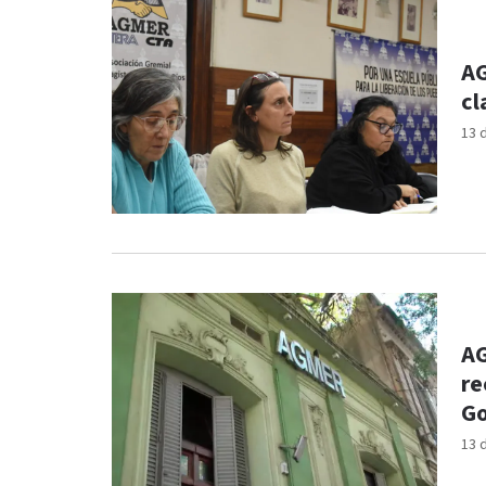
AG
cl
13 
AG
re
Go
13 