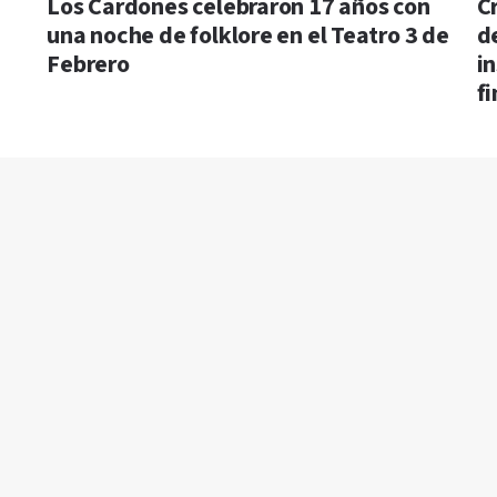
Los Cardones celebraron 17 años con
C
una noche de folklore en el Teatro 3 de
d
Febrero
i
f