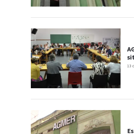
AG
si
13 
Es