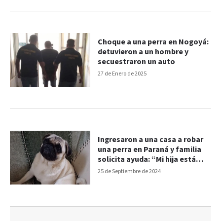
Choque a una perra en Nogoyá:
detuvieron a un hombre y
secuestraron un auto
27 de Enero de 2025
Ingresaron a una casa a robar
una perra en Paraná y familia
solicita ayuda: “Mi hija está
destrozada”
25 de Septiembre de 2024