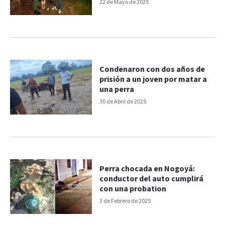
dueña
22 de Mayo de 2025
Condenaron con dos años de
prisión a un joven por matar a
una perra
30 de Abril de 2025
Perra chocada en Nogoyá:
conductor del auto cumplirá
con una probation
3 de Febrero de 2025