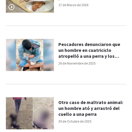
17 de Marzo de 2026
Pescadores denunciaron que
un hombre en cuatriciclo
atropelló a una perra y los
amenazó
26 de Noviembre de 2025
Otro caso de maltrato animal:
un hombre ató y arrastró del
cuello a una perra
30 de Octubre de 2025