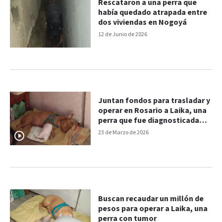
Rescataron a una perra que
había quedado atrapada entre
dos viviendas en Nogoyá
12 de Junio de 2026
Juntan fondos para trasladar y
operar en Rosario a Laika, una
perra que fue diagnosticada
con cáncer
23 de Marzo de 2026
Buscan recaudar un millón de
pesos para operar a Laika, una
perra con tumor