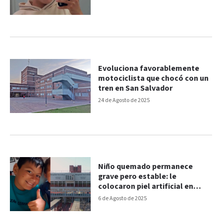
Evoluciona favorablemente
motociclista que chocó con un
tren en San Salvador
24 de Agosto de 2025
Niño quemado permanece
grave pero estable: le
colocaron piel artificial en
brazo y pierna
6 de Agosto de 2025