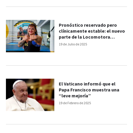
Pronóstico reservado pero
clínicamente estable: el nuevo
parte de la Locomotora
Oliveras
19 de Julio de 2025
El Vaticano informó que el
Papa Francisco muestra una
“leve mejoría”
19 de Febrero de 2025