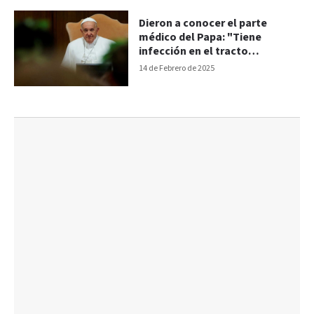
Dieron a conocer el parte
médico del Papa: "Tiene
infección en el tracto
respiratorio"
14 de Febrero de 2025