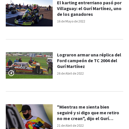
El karting entrerriano pasó por
Villaguay: el Gurí Martínez, uno
de los ganadores
16 de Mayo de 2022
Lograron armar una réplica del
Ford campeón de TC 2004 del
Gurí Martínez
26 de Abril de 2022
"Mientras me sienta bien
seguiré y si digo que me retiro
no me crean", dijo el Gurí
Martínez
21 de Abril de 2022