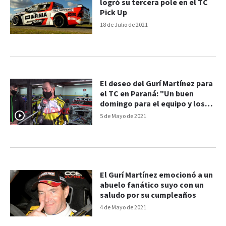
logró su tercera pole en el TC
Pick Up
18 de Julio de 2021
El deseo del Gurí Martínez para
el TC en Paraná: "Un buen
domingo para el equipo y los
pilotos locales"
5 de Mayo de 2021
El Gurí Martínez emocionó a un
abuelo fanático suyo con un
saludo por su cumpleaños
4 de Mayo de 2021