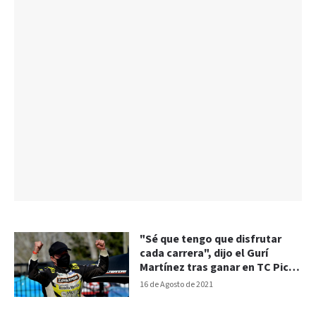
"Sé que tengo que disfrutar
cada carrera", dijo el Gurí
Martínez tras ganar en TC Pick
Up
16 de Agosto de 2021